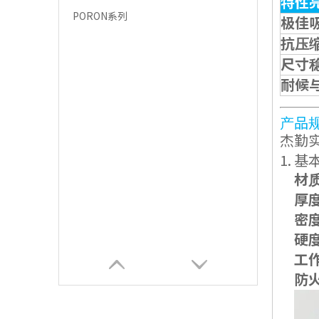
特性
PORON系列
极佳
抗压
尺寸
耐候
产品
杰勤实
1. 
材
厚
密
硬
工
防