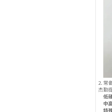
2. 
杰勤
低
中
特