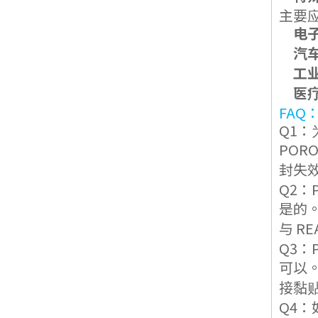
主要
电
汽
工
医
FAQ
Q1：
POR
封失
Q2：
是的。
与 R
Q3：
可以
接黏
Q4