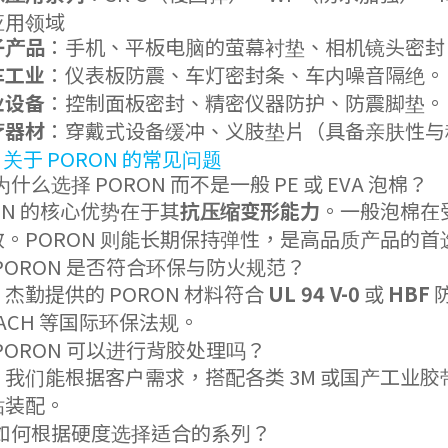
应用领域
子产品
：手机、平板电脑的萤幕衬垫、相机镜头密封
车工业
：仪表板防震、车灯密封条、车内噪音隔绝。
业设备
：控制面板密封、精密仪器防护、防震脚垫。
疗器材
：穿戴式设备缓冲、义肢垫片（具备亲肤性与
：关于 PORON 的常见问题
为什么选择 PORON 而不是一般 PE 或 EVA 泡棉？
ON 的核心优势在于其
抗压缩变形能力
。一般泡棉在
效。PORON 则能长期保持弹性，是高品质产品的首
PORON 是否符合环保与防火规范？
杰勤提供的 PORON 材料符合
UL 94 V-0
或
HBF
防
EACH 等国际环保法规。
PORON 可以进行背胶处理吗？
。我们能根据客户需求，搭配各类 3M 或国产工业
贴装配。
：如何根据硬度选择适合的系列？