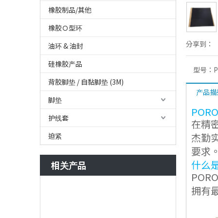
橡胶制品/其他
橡胶Ｏ型环
分享到：
油环 & 油封
硅橡胶产品
型号：
背胶脚垫 / 自黏脚垫 (3M)
产品描
脚垫
POR
护线套
在精
杰勤
迫紧
要求
什么是
相关产品
POR
拥有