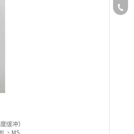
886-2-2
重度缓冲）
L、MS