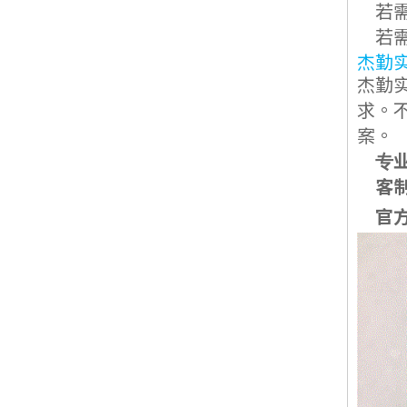
若
若
杰勤实
杰勤实
求。不
案。
专
客
官