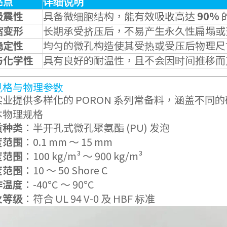
亮点
详细说明
吸震性
具备微细胞结构，能有效吸收高达
90%
缩变形
长期承受挤压后，不易产生永久性扁塌或
稳定性
均匀的微孔构造使其受热或受压后物理尺
与化学性
具有良好的耐温性，且不会因时间推移而
规格与物理参数
业提供多样化的 PORON 系列常备料，涵盖不同
基本物理规格
质种类
：半开孔式微孔聚氨酯 (PU) 发泡
度范围
：0.1 mm ～ 15 mm
度范围
：100 kg/m³ ～ 900 kg/m³
度范围
：10 ～ 50 Shore C
作温度
：-40°C ～ 90°C
火等级
：符合 UL 94 V-0 及 HBF 标准