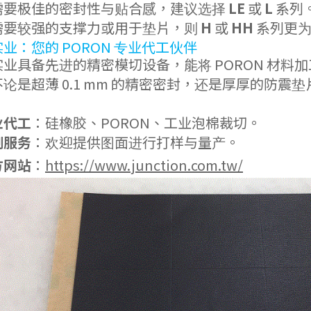
需要极佳的密封性与贴合感，建议选择
LE
或
L
系列
需要较强的支撑力或用于垫片，则
H
或
HH
系列更为
业：您的 PORON 专业代工伙伴
业具备先进的精密模切设备，能将 PORON 材料加
论是超薄 0.1 mm 的精密密封，还是厚厚的防
业代工
：硅橡胶、PORON、工业泡棉裁切。
制服务
：欢迎提供图面进行打样与量产。
方网站
：
https://www.junction.com.tw/