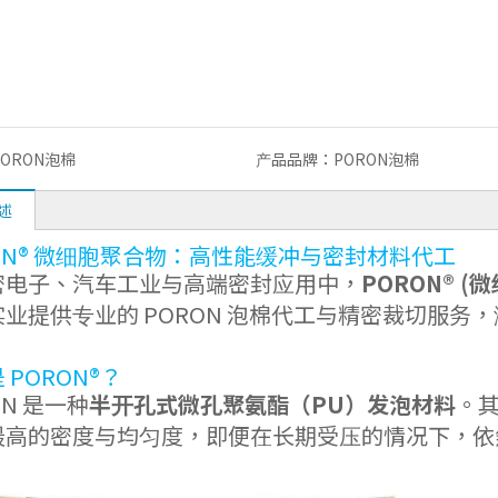
PORON泡棉
产品品牌：
PORON泡棉
述
ON® 微细胞聚合物：高性能缓冲与密封材料代工
密电子、汽车工业与高端密封应用中，
PORON® (
实业提供专业的 PORON 泡棉代工与精密裁切服
。
 PORON®？
ON 是一种
半开孔式微孔聚氨酯（PU）发泡材料
。
最高的密度与均匀度，即便在长期受压的情况下，依