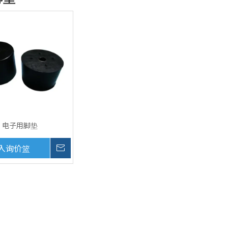
电子用脚垫
入询价篮
询价