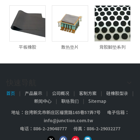
平板橡胶
散热垫片
背胶脚垫系列
快速导航
首页
|
产品展示
|
公司概况
|
客制方案
|
硅橡胶型录
|
新闻中心
|
联络我们
|
Sitemap
地址：台湾新北市新庄区福营路165巷57弄7号 电子信箱：
info@junction.com.tw
电话：886-2-29048777 传真：886-2-29032277