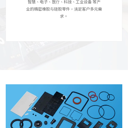
设300吨大型
智慧、电子、医疗、科技、工业设备 等产
产能并降低成
决大型橡胶件成
业的精密橡胶与硅胶零件，满足客户多元需
橡胶射出成型
单，协助客户创
求。
型难题，并支