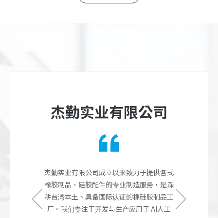
杰勤实业有限公司
核心，为您提供
杰勤实业有限公司成立以来致力于提供各式
杰勤橡胶、硅
富经验的专业团
橡胶制品、硅胶配件的专业制造服务，是深
一站式服务。
0多种硅橡胶产
耕台湾本土、具备国际认证的橡硅胶制品工
队，杰勤实业
决方案。为提升
厂。我们专注于开发与生产应用于 AI人工
品，量身打造