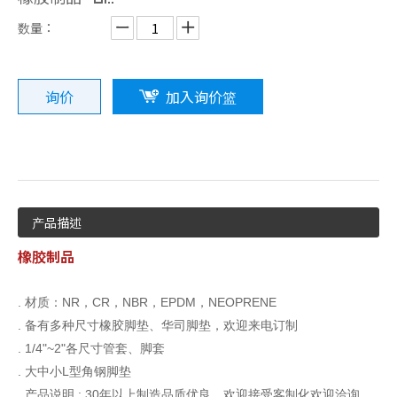
数量：
询价
加入询价篮
产品描述
橡胶制品
. 材质：NR，CR，NBR，EPDM，NEOPRENE
. 备有多种尺寸橡胶脚垫、华司脚垫，欢迎来电订制
. 1/4"~2"各尺寸管套、脚套
. 大中小L型角钢脚垫
. 产品说明 : 30年以上制造品质优良，欢迎接受客制化欢迎洽询。