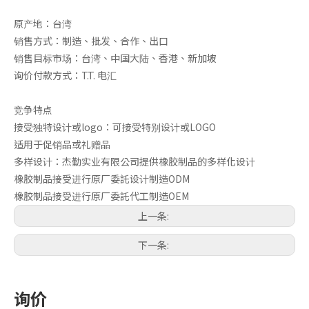
原产地：台湾
销售方式：制造、批发、合作、出口
销售目标市场：台湾、中国大陆、香港、新加坡
询价付款方式：T.T. 电汇
竞争特点
接受独特设计或logo：可接受特别设计或LOGO
夹铁橡胶制品
防震脚垫
适用于促销品或礼赠品
多样设计：杰勤实业有限公司提供橡胶制品的多样化设计
橡胶制品接受进行原厂委託设计制造ODM
橡胶制品接受进行原厂委託代工制造OEM
上一条:
下一条:
询价