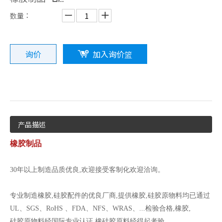
数量：
询价
加入询价篮
机械用橡胶制品
电子用橡胶套
产品描述
橡胶制品
30年以上制造品质优良,欢迎接受客制化欢迎洽询。
专业制造橡胶,硅胶配件的优良厂商,提供橡胶,硅胶原物料均已通过
UL、SGS、RoHS 、FDA、NFS、WRAS、...检验合格,橡胶,
硅胶原物料经国际专业认证,橡硅胶原料经得起考验