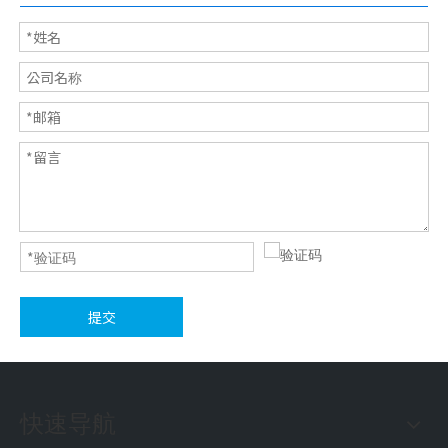
防震脚垫
橡胶迫紧
提交
橡胶平板
硅胶垫片
快速导航