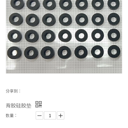
防水出音膜
铜箔胶带
分享到：
导电布泡棉
0.15mm硅胶片
背胶硅胶垫
数量：