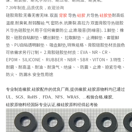
缘、耐磨擦、耐化学溶剂、耐压缩、耐高温、耐臭氧。
7.20年制造,品质优良，欢迎洽询
硅胶背胶:无毒无害无味.
耐高低
防水出音网
双面
背胶
导热
硅胶
片导热
硅胶垫
温度.耐臭氧.耐弱酸硷.气 密防水.抗撕裂.高拉力 双面背胶导热硅胶
片导热硅胶垫片用于任何需要防尘.止滑.吸音(防噪音).. 1.脚垫：橡
胶、硅胶自粘脚垫、螺丝脚垫、 拉取脚垫、 止滑脚垫、套管脚
垫、PU自粘透明脚垫、 吸盘脚垫,特殊规格、背胶硅胶垫材质颜色
可依需求另行订制。 2.背胶硅胶垫材质：EVA、NR、CR、
EPDM、 SILICONE、 RUBBER、NBR、SBR、VITON。 3.特性：
耐磨、耐高温、耐油、耐溴气、绝缘、、防震、止滑、迫紧导电、
防火、 防漏水 安全性用途
专业制造橡胶,硅胶配件的优良厂商,提供橡胶,硅胶原物料
均已通过
UL、SGS、RoHS 、FDA、NFS、WRAS、...检验合格,橡胶,
硅胶原物料经国际专业认证,橡硅胶原料经得起考验