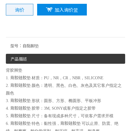
询价
加入询价篮
型号：
自黏脚垫
产品描述
硅胶抗静电系列
3M高等级胶带
背胶脚垫
背胶硅胶垫
1.
材质：PU，NR，CR，NBR，SILICONE
背胶硅胶垫
2.
颜色：透明、黑色、白色、灰色及其它客户指定之
颜色
背胶硅胶垫
3.
形状：圆形、方形、椭圆形、平板冲形
背胶硅胶垫
4.
胶带：3M, SONY或客户指定之胶带
背胶硅胶垫
5.
尺寸：备有现成多种尺寸，可依客户需求开模
背胶硅胶垫
背胶硅胶垫
6.
特色：黏性强，
可以止滑、防震、绝