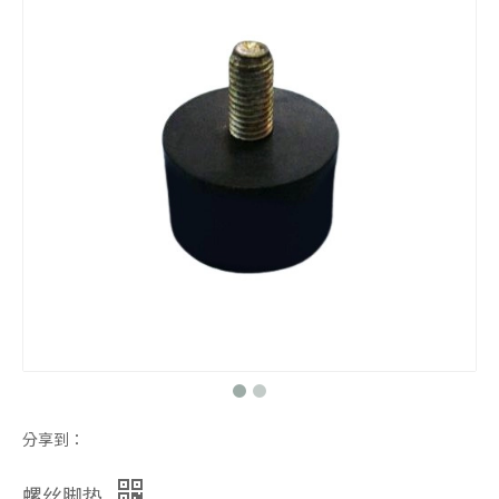
防震脚垫
防震脚垫
马达防震脚垫
橡胶制品
分享到：
螺丝脚垫