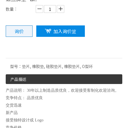
数量：
询价
加入询价篮
机械用橡胶制品
电子用橡胶套
型号：
垫片, 橡胶垫, 硅胶垫片, 橡胶垫片, O型环
产品描述
产品说明： 30年以上制造品质优良，欢迎接受客制化欢迎洽询。
竞争特点： 品质优良
交货迅速
新产品
接受独特设计或 Logo
竞争价格