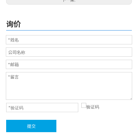
询价
电子用橡胶脚垫系列
3M透明橡胶脚垫
车用橡胶
3M自黏脚垫
提交