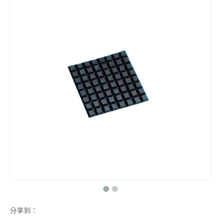
3M自黏脚垫
脚垫
3M背胶脚垫
橡胶制品系列
分享到：