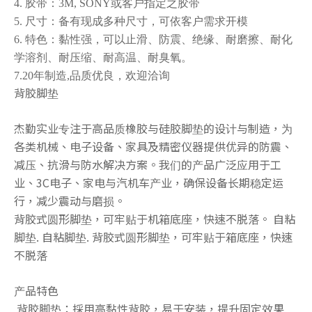
4. 胶带：3M, SONY或客户指定之胶带
5. 尺寸：备有现成多种尺寸，可依客户需求开模
6. 特色：黏性强，可以止滑、防震、绝缘、耐磨擦、耐化
学溶剂、耐压缩、耐高温、耐臭氧。
背胶脚垫系列
3M背胶脚垫
7.20年制造,品质优良，欢迎洽询
背胶脚垫
杰勤实业专注于高品质橡胶与硅胶脚垫的设计与制造，为
各类机械、电子设备、家具及精密仪器提供优异的防震、
减压、抗滑与防水解决方案。我们的产品广泛应用于工
业、3C电子、家电与汽机车产业，确保设备长期稳定运
行，减少震动与磨损。
背胶式圆形脚垫，可牢贴于机箱底座，快速不脱落。 自粘
脚垫. 自粘脚垫. 背胶式圆形脚垫，可牢贴于箱底座，快速
不脱落
背胶脚垫
脚垫
产品特色
背胶脚垫：採用高黏性背胶，易于安装，提升固定效果