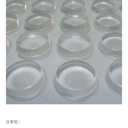
橡胶平板
3M自黏脚垫
脚垫
3M背胶脚垫
分享到：