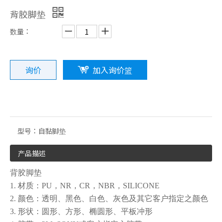
背胶脚垫
数量：
询价
加入询价篮
橡胶制品系列
3M背胶脚垫系列
型号：
自黏脚垫
产品描述
背胶脚垫
1. 材质：PU，NR，CR，NBR，SILICONE
2. 颜色：透明、黑色、白色、灰色及其它客户指定之颜色
3. 形状：圆形、方形、椭圆形、平板冲形