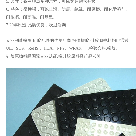
5. 尺寸：备有现成多种尺寸，可依客户需求开模
6. 特色：黏性强，可以止滑、防震、绝缘、耐磨擦、耐化学溶剂、
耐压缩、耐高温、耐臭氧。
3M背胶脚垫
背胶脚垫
7.20年制造,品质优良，欢迎洽询
专业制造橡胶,硅胶配件的优良厂商,提供橡胶,硅胶原物料均已通过
UL、SGS、RoHS 、FDA、NFS、WRAS、...检验合格,橡胶,
硅胶原物料经国际专业认证,橡硅胶原料经得起考验
脚垫
背胶脚垫