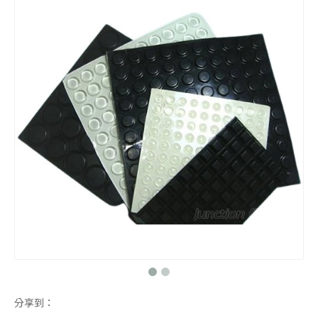
橡胶平板
3M自黏脚垫
脚垫
3M背胶脚垫
分享到：