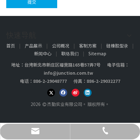
提交
快速导航
首页
|
产品展示
|
公司概况
|
客制方案
|
硅橡胶型录
|
新闻中心
|
联络我们
|
Sitemap
地址：台湾新北市新庄区福营路165巷57弄7号 电子信箱：
3M背胶脚垫
3M脚垫
info@junction.com.tw
电话：886-2-29048777 传真：886-2-29032277
2026
杰勤实业有限公司。 版权所有。

info@junction.com.tw
886-2-29048777