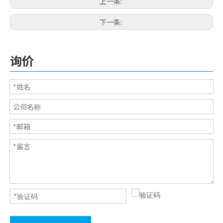
上一条:
下一条:
电子用橡胶脚垫系列
3M透明橡胶脚垫
询价
车用橡胶
3M自黏脚垫