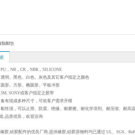
自黏脚垫
述
：PU，NR，CR，NBR，SILICONE
色：透明、黑色、白色、灰色及其它客户指定之颜色
状：圆形、方形、椭圆形、平板冲形
：3M, SONY或客户指定之胶带
寸：备有现成多种尺寸，可依客户需求开模
色：黏性强，可以止滑、防震、绝缘、耐磨擦、耐化学溶剂、耐压缩、耐高
年制造,品质优良，欢迎洽询
橡胶,硅胶配件的优良厂商,提供橡胶,硅胶原物料均已通过 UL、SGS、RoHS 