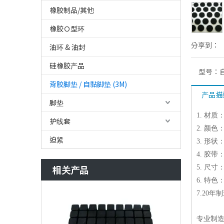
橡胶制品/其他
橡胶Ｏ型环
分享到：
油环 & 油封
硅橡胶产品
型号：
背胶脚垫 / 自黏脚垫 (3M)
产品描
脚垫
1. 材质
护线套
2. 颜
迫紧
3. 形
4. 胶带
相关产品
5. 尺
6. 特
7.20
专业制造