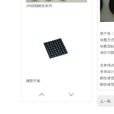
3M自黏脚垫系列
原产地
销售方
销售目
询价付款方
竞争特
多样设
脚垫接受
橡胶平板
脚垫接受
上一条: