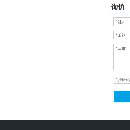
询价
3M自黏脚垫