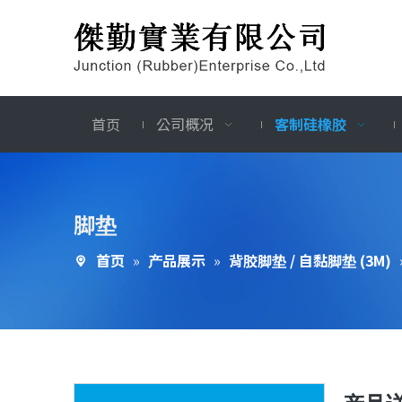
首页
公司概况
客制硅橡胶
脚垫
首页
»
产品展示
»
背胶脚垫 / 自黏脚垫 (3M)