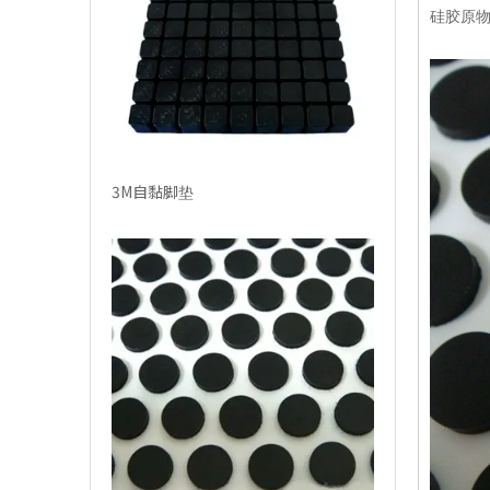
硅胶原物
3M自黏脚垫