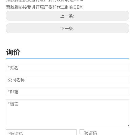
背胶脚垫接受进行原厂委託代工制造OEM
上一条:
电子用橡胶脚垫系列
3M透明橡胶脚垫
下一条:
询价
车用橡胶
3M自黏脚垫