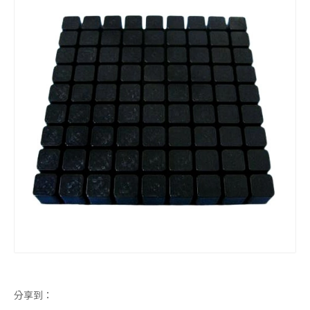
橡胶平板
3M自黏脚垫
脚垫
3M背胶脚垫
分享到：