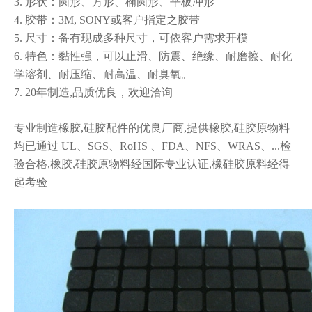
3. 形状：圆形、方形、椭圆形、平板冲形
4. 胶带：3M, SONY或客户指定之胶带
5. 尺寸：备有现成多种尺寸，可依客户需求开模
6. 特色：黏性强，可以止滑、防震、绝缘、耐磨擦、耐化
背胶脚垫系列
3M背胶脚垫
学溶剂、耐压缩、耐高温、耐臭氧。
7. 20年制造,品质优良，欢迎洽询
专业制造橡胶,硅胶配件的优良厂商,提供橡胶,硅胶原物料
均已通过 UL、SGS、RoHS 、FDA、NFS、WRAS、...检
验合格,橡胶,硅胶原物料经国际专业认证,橡硅胶原料经得
起考验
脚垫
背胶脚垫