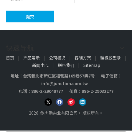
提交
快速导航
首页
|
产品展示
|
公司概况
|
客制方案
|
硅橡胶型录
|
3M背胶脚垫
3M脚垫
新闻中心
|
联络我们
|
Sitemap
地址：台湾新北市新庄区福营路165巷57弄7号 电子信箱：
info@junction.com.tw
电话：886-2-29048777 传真：886-2-29032277
2026
杰勤实业有限公司。 版权所有。
